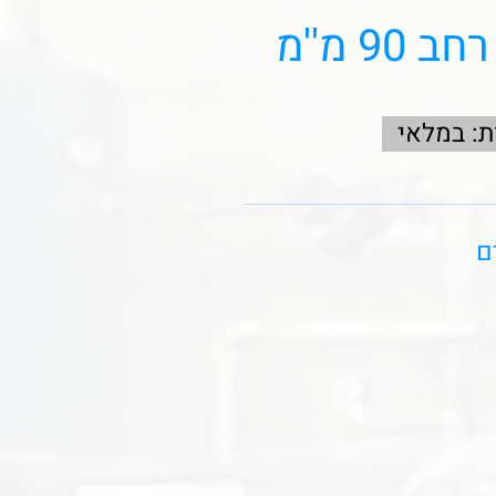
90 מ''מ
ת: במלאי
ם