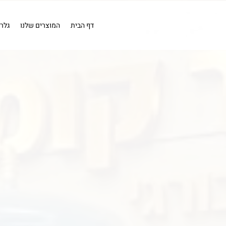
EN
מייבש אויר
מייבש אויר
בדיקה
כלים פנאומטים
מייבשי או
קומפרסורים
קומפרסור 1 כ''ס .
דף הבית
המוצרים שלנו
גלר