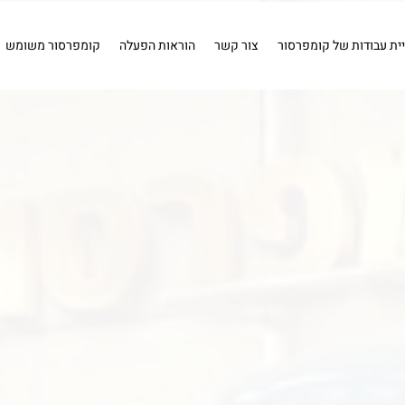
ויר
שטיפה
חיבורים
איירבראש
קומפרסור 1 כ''ס .
קומפרס
איירבראש
חיבורים
שטיפה
מייבשי אוויר
כלים פ
יית עבודות של קומפרסור
צור קשר
הוראות הפעלה
קומפרסור משומש