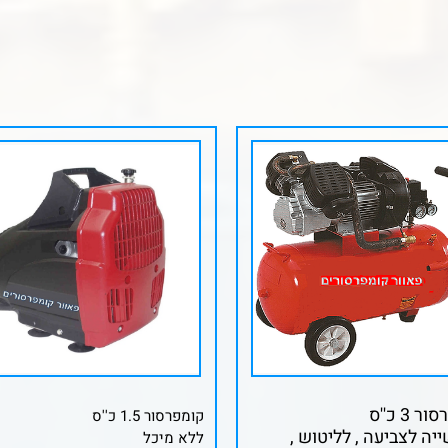
 3 כ''ס
קומפרסור 1.5 כ''ס
יה לצביעה , לליטוש ,
ללא מיכל