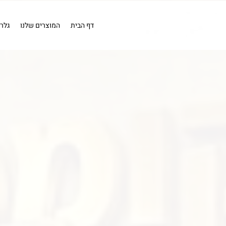
EN
מייבש אויר
מייבש אויר
בדיקה
כלים פנאומטים
מייבשי או
קומפרסורים
קומפרסור 1 כ''ס .
דף הבית
המוצרים שלנו
גלר