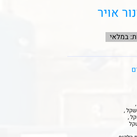
נור אויר
ת: במלאי
ם