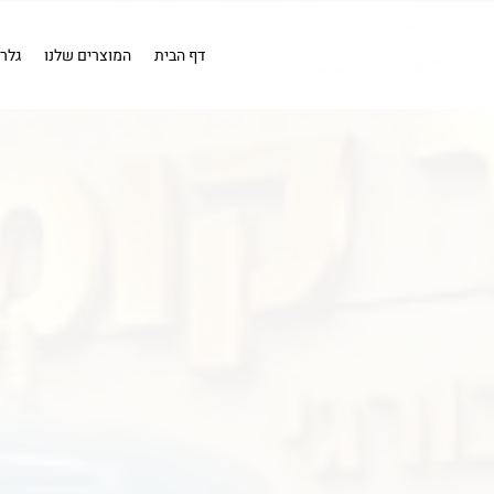
EN
מייבש אויר
מייבש אויר
בדיקה
כלים פנאומטים
מייבשי או
קומפרסורים
קומפרסור 1 כ''ס .
דף הבית
המוצרים שלנו
גלר