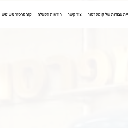
ויר
שטיפה
חיבורים
איירבראש
קומפרסור 1 כ''ס .
קומפרס
איירבראש
חיבורים
שטיפה
מייבשי אוויר
כלים פ
יית עבודות של קומפרסור
צור קשר
הוראות הפעלה
קומפרסור משומש