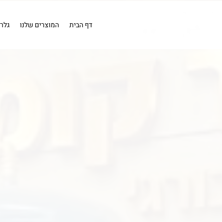
EN
מייבש אויר
מייבש אויר
בדיקה
כלים פנאומטים
מייבשי או
קומפרסורים
קומפרסור 1 כ''ס .
דף הבית
המוצרים שלנו
גלר