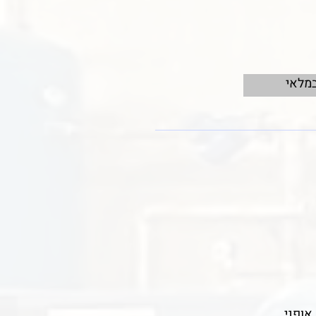
במלאי
אופני