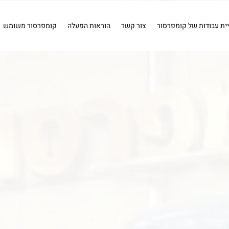
ויר
שטיפה
חיבורים
איירבראש
קומפרסור 1 כ''ס .
קומפרס
איירבראש
חיבורים
שטיפה
מייבשי אוויר
כלים פ
יית עבודות של קומפרסור
צור קשר
הוראות הפעלה
קומפרסור משומש