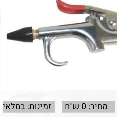
מחיר: 0 ש"ח
זמינות: במלאי
פרטים
אקדח מיני לניקיונות
מתאים למעבדות וכו
הברגות "1/4