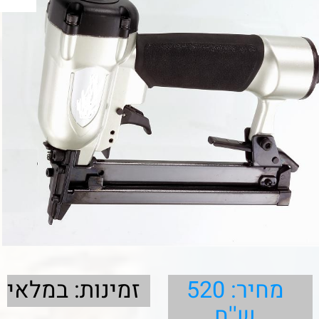
מחיר: 520
זמינות: במלאי
ש''ח
פרטים
אקדח סיכות נגרות
אקדח סיכות פנאומטי
אורך סיכות 6-25 מ"מ
רוחב סיכה 8.70 מ"מ
משקל 1.2 ק"ג ,
לחץ עבודה: 4.8-6.9 BAR
סיכות 92