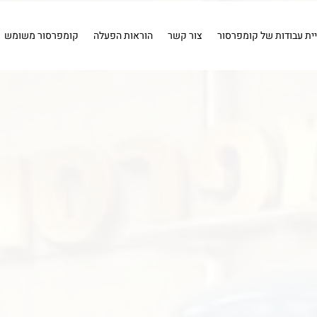
ויר
שטיפה
חיבורים
איירבראש
קומפרסור 1 כ''ס .
קומפרס
איירבראש
חיבורים
שטיפה
מייבשי אוויר
כלים פ
יית עבודות של קומפרסור
צור קשר
הוראות הפעלה
קומפרסור משומש