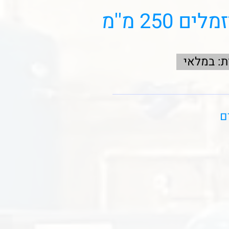
 250 מ''מ
ת: במלאי
ם