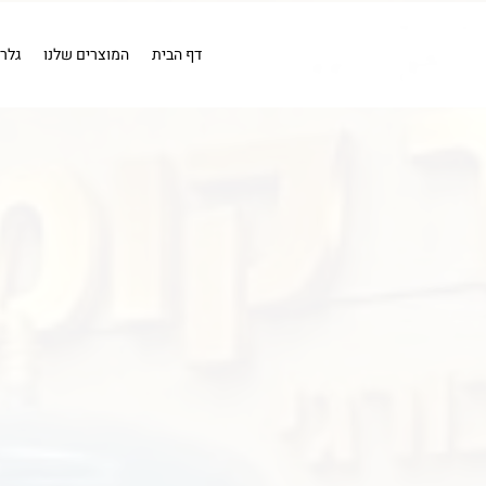
EN
מייבש אויר
מייבש אויר
בדיקה
כלים פנאומטים
מייבשי או
קומפרסורים
קומפרסור 1 כ''ס .
דף הבית
המוצרים שלנו
גלר