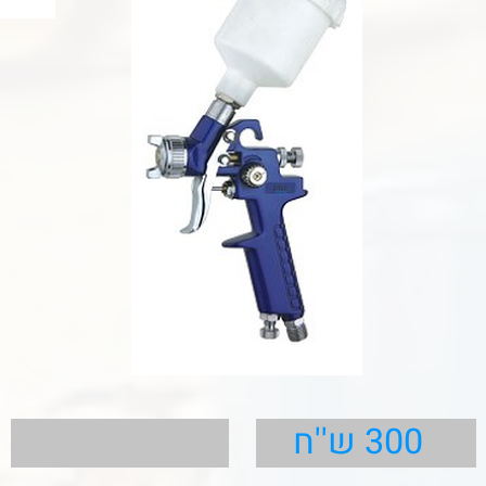
​300 ש''ח
פרטים
מרסס צבע מיכל עליון
דיזה 1.0 ממ
גודל המיכל 125 CC
מרסס לעבודות עדינות מאוד
כולל ווסט אויר מניפה וכמות חומר