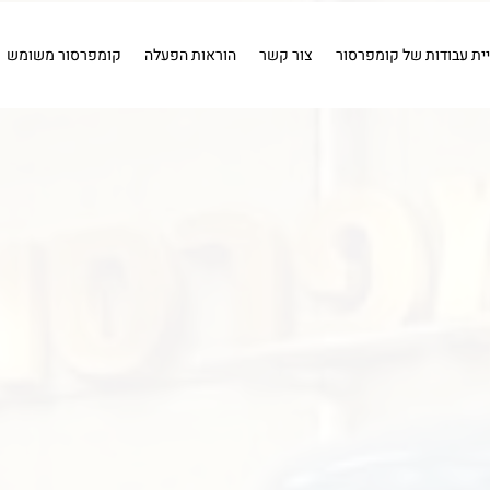
ויר
שטיפה
חיבורים
איירבראש
קומפרסור 1 כ''ס .
קומפרס
איירבראש
חיבורים
שטיפה
מייבשי אוויר
כלים פ
יית עבודות של קומפרסור
צור קשר
הוראות הפעלה
קומפרסור משומש