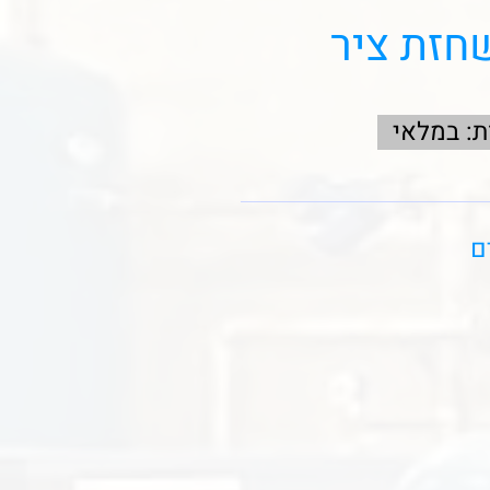
חזת ציר
ת: במלאי
ם