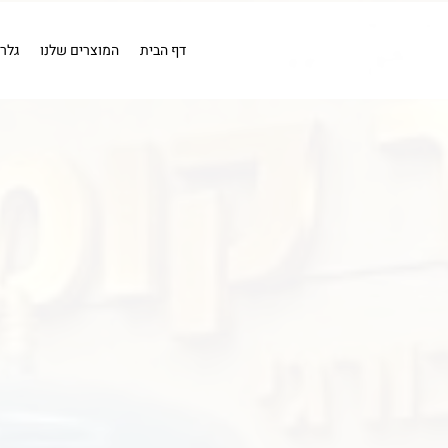
EN
מייבש אויר
מייבש אויר
בדיקה
כלים פנאומטים
מייבשי או
קומפרסורים
קומפרסור 1 כ''ס .
דף הבית
המוצרים שלנו
גלר