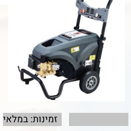
זמינות: במלאי
פרטים
מכונת שטיפה לתחנת שטיפה
חשמל פזה 220V
כולל תקע
11 ליטר אויר לדקה
3 כ''ס
2.2 K.W
150 בר