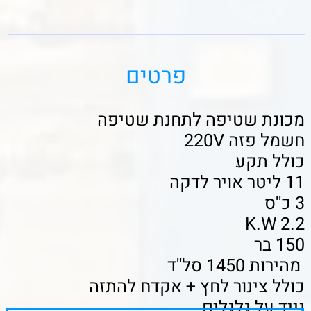
מהירות 1450 סל''ד
כולל צינור לחץ + אקדח להתזה
נייד על גלגלים
משקל : 50 קלוגרם
לפרטים נוספים ורכישה
מידות : 52*52*64
שעון גליצרין