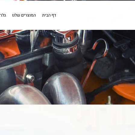
EN
מייבש אויר
מייבש אויר
בדיקה
כלים פנאומטים
מייבשי או
קומפרסורים
קומפרסור 1 כ''ס .
דף הבית
המוצרים שלנו
גלר