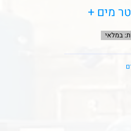
טר מים +
ת: במלאי
ם