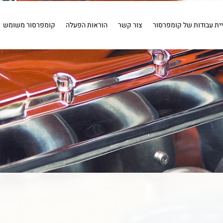
ויר
שטיפה
חיבורים
איירבראש
קומפרסור 1 כ''ס .
קומפרס
איירבראש
חיבורים
שטיפה
מייבשי אוויר
כלים פ
יית עבודות של קומפרסור
צור קשר
הוראות הפעלה
קומפרסור משומש