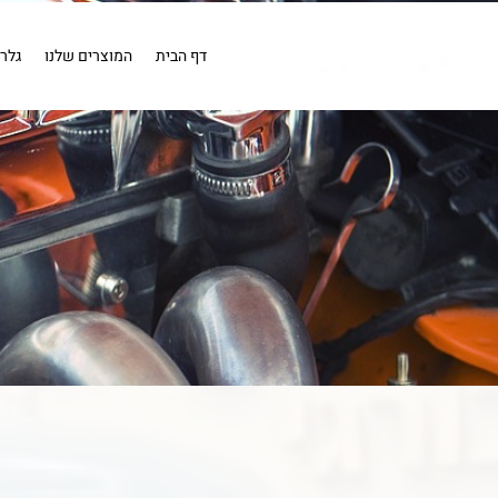
EN
מייבש אויר
מייבש אויר
בדיקה
כלים פנאומטים
מייבשי או
קומפרסורים
קומפרסור 1 כ''ס .
דף הבית
המוצרים שלנו
גלר